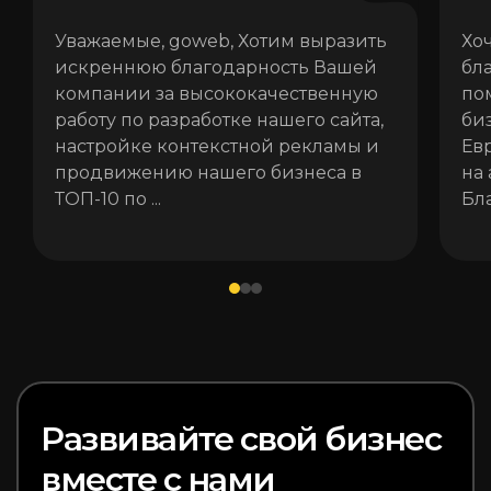
Уважаемые, goweb, Хотим выразить
Хо
искреннюю благодарность Вашей
бл
компании за высококачественную
по
работу по разработке нашего сайта,
би
настройке контекстной рекламы и
Ев
продвижению нашего бизнеса в
на
ТОП-10 по ...
Бл
Развивайте свой бизнес
вместе с нами